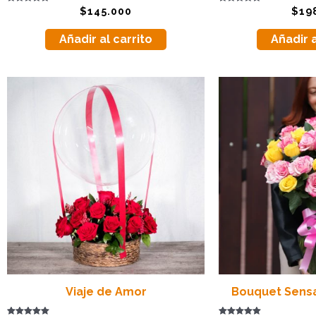
Valorado
Valorado
$
145.000
$
19
con
con
5.00
5.00
de 5
de 5
Añadir al carrito
Añadir a
Viaje de Amor
Bouquet Sensa