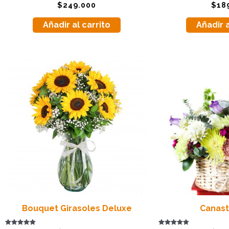
Valorado
Valorado
$
249.000
$
18
con
con
5.00
5.00
de 5
de 5
Añadir al carrito
Añadir a
Bouquet Girasoles Deluxe
Canast