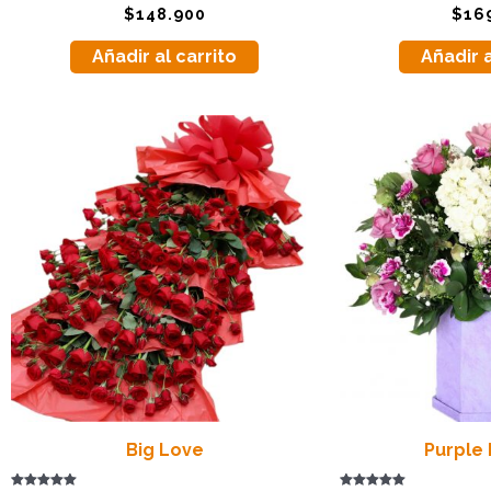
Valorado
Valorado
$
148.900
$
16
con
con
5.00
5.00
de 5
de 5
Añadir al carrito
Añadir a
Big Love
Purple