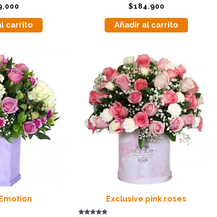
Valorado
9.000
$
184.900
con
5.00
de 5
l carrito
Añadir al carrito
 Emotion
Exclusive pink roses