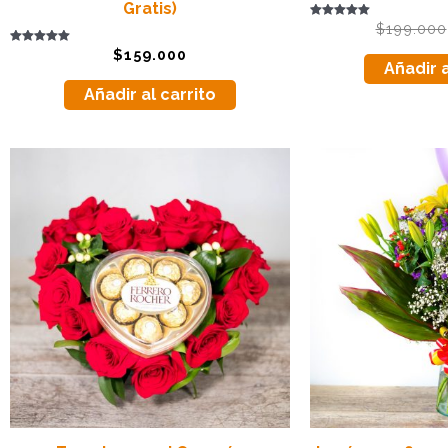
Gratis)
Valorado
$
199.000
con
4.95
Valorado
$
159.000
de 5
con
Añadir a
5.00
de 5
Añadir al carrito