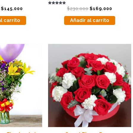
Valorado
$
145.000
$
230.000
$
169.000
con
4.83
de 5
l carrito
Añadir al carrito