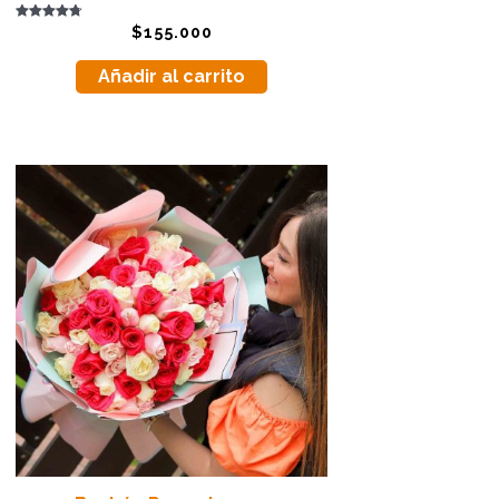
Valorado
$
155.000
con
4.75
de 5
Añadir al carrito