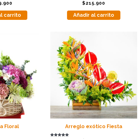
Valorado
9.900
$
215.900
con
5.00
de 5
l carrito
Añadir al carrito
a Floral
Arreglo exótico Fiesta