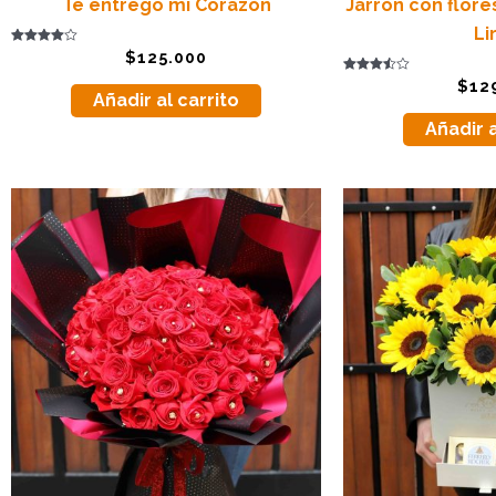
Te entrego mi Corazón
Jarrón con flores
Li
Valorado
$
125.000
con
4.00
Valorado
$
12
de 5
con
Añadir al carrito
3.50
de 5
Añadir a