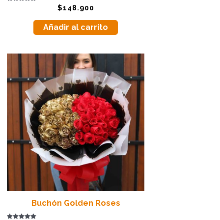
Valorado
$
148.900
con
5.00
de 5
Añadir al carrito
Buchón Golden Roses