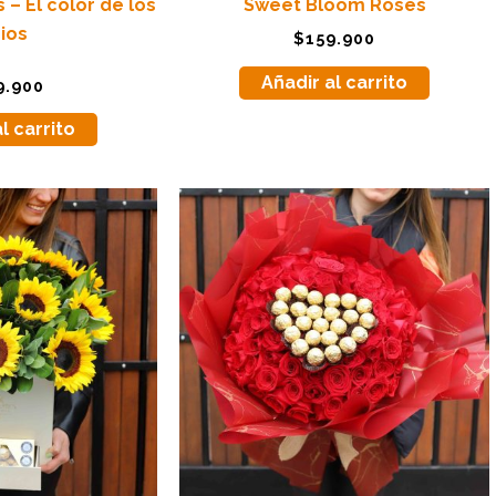
 – El color de los
Sweet Bloom Roses
rios
$
159.900
Añadir al carrito
9.900
l carrito