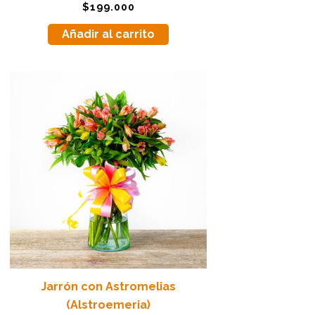
Valorado
$
199.000
con
5.00
de 5
Añadir al carrito
Jarrón con Astromelias
(Alstroemeria)