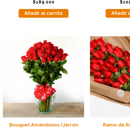
Valorado
Valorado
$
189.000
$
10
con
con
5.00
5.00
de 5
de 5
Añadir al carrito
Añadir a
Bouquet Amándonos (Jarrón
Ramo de R