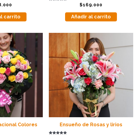
Valorado
8.000
$
169.000
con
5.00
de 5
l carrito
Añadir al carrito
cional Colores
Ensueño de Rosas y lirios