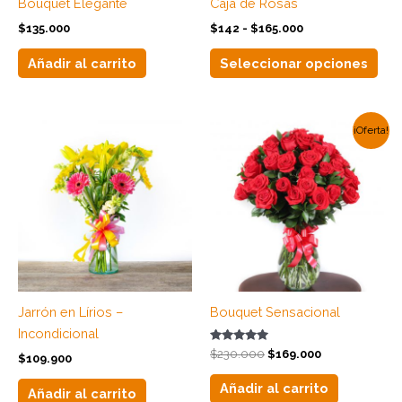
Bouquet Elegante
Caja de Rosas
eleg
$
135.000
$
142
-
$
165.000
en
la
Añadir al carrito
Seleccionar opciones
pág
de
pro
El
El
¡Oferta!
precio
precio
original
actual
era:
es:
$230.000.
$169.000.
Jarrón en Lírios –
Bouquet Sensacional
Incondicional
Valorado
$
230.000
$
169.000
$
109.900
con
4.83
de 5
Añadir al carrito
Añadir al carrito