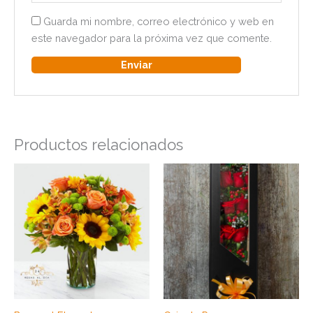
Guarda mi nombre, correo electrónico y web en
este navegador para la próxima vez que comente.
Productos relacionados
Rango
Est
de
pro
precios:
tien
desde
$142
múlt
hasta
vari
$165.000
Las
opc
se
pue