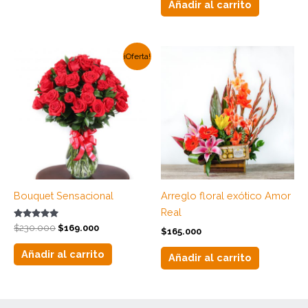
Añadir al carrito
El
El
¡Oferta!
precio
precio
original
actual
era:
es:
$230.000.
$169.000.
Bouquet Sensacional
Arreglo floral exótico Amor
Real
Valorado
$
230.000
$
169.000
$
165.000
con
4.83
de 5
Añadir al carrito
Añadir al carrito