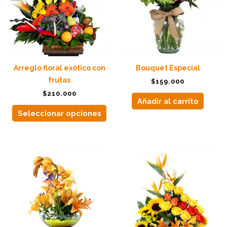
variantes.
Las
opciones
se
pueden
elegir
Arreglo floral exótico con
Bouquet Especial
en
frutas
$
159.000
la
$
210.000
página
Añadir al carrito
de
Seleccionar opciones
producto