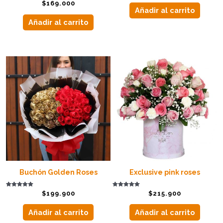
Valorado con
$
169.000
5.00
Añadir al carrito
de 5
Añadir al carrito
Buchón Golden Roses
Exclusive pink roses
Valorado con
Valorado con
$
199.900
$
215.900
5.00
5.00
de 5
de 5
Añadir al carrito
Añadir al carrito