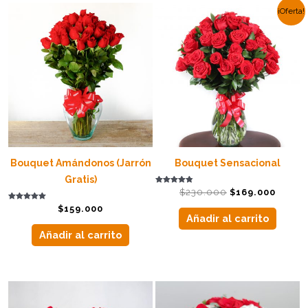
El
El
¡Oferta!
precio
preci
original
actual
era:
es:
$230.000.
$169.0
Bouquet Amándonos (Jarrón
Bouquet Sensacional
Gratis)
Valorado con
$
230.000
$
169.000
4.83
de 5
Valorado con
$
159.000
5.00
Añadir al carrito
de 5
Añadir al carrito