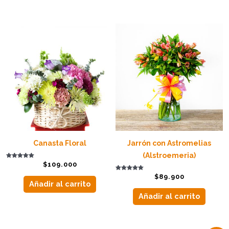
Canasta Floral
Jarrón con Astromelias
(Alstroemeria)
Valorado con
$
109.000
5.00
de 5
Valorado con
$
89.900
5.00
Añadir al carrito
de 5
Añadir al carrito