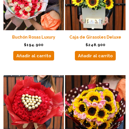
Buchón Rosas Luxury
Caja de Girasoles Deluxe
$
194.900
$
248.900
Añadir al carrito
Añadir al carrito