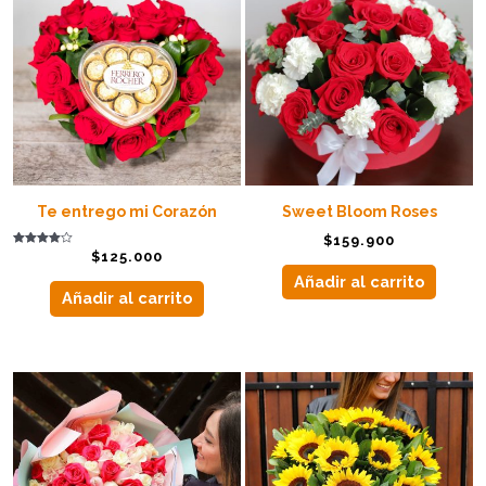
Te entrego mi Corazón
Sweet Bloom Roses
$
159.900
Valorado
$
125.000
con
4.00
Añadir al carrito
de 5
Añadir al carrito