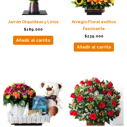
Jarrón Orquídeas y Lirios
Arreglo Floral exótico
Fascinante
$
189.000
$
239.000
Añadir al carrito
Añadir al carrito