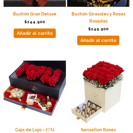
Buchón Gran Deluxe
Buchón Girasoles y Rosas
Rosadas
$
244.900
$
249.900
Añadir al carrito
Añadir al carrito
Caja de Lujo – I♡U
Sensation Roses