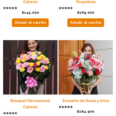
Colores
Orquídeas
Valorado con
Valorado con
$
145.000
$
169.000
5.00
5.00
de 5
de 5
Añadir al carrito
Añadir al carrito
Bouquet Sensacional
Ensueño de Rosas y lirios
Colores
Valorado con
$
184.900
5.00
de 5