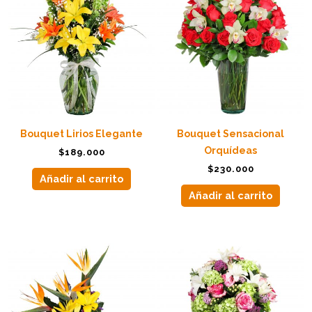
Bouquet Lirios Elegante
Bouquet Sensacional
Orquídeas
$
189.000
$
230.000
Añadir al carrito
Añadir al carrito
Este
producto
tiene
múltiples