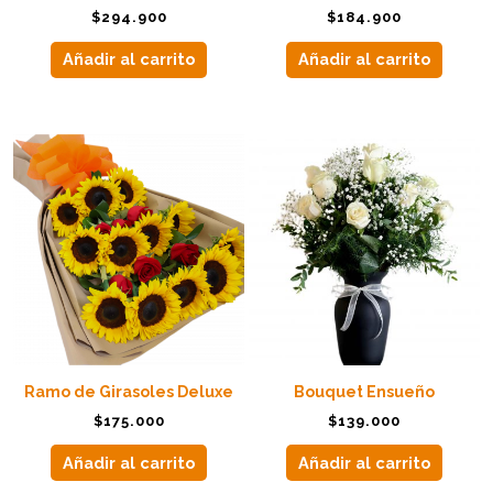
$
294.900
$
184.900
Añadir al carrito
Añadir al carrito
Ramo de Girasoles Deluxe
Bouquet Ensueño
$
175.000
$
139.000
Añadir al carrito
Añadir al carrito