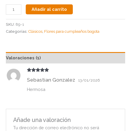
Añadir al carrito
SKU:
89-1
Categorías:
Clásicos
,
Flores para cumpleaños bogota
Valoraciones (1)
Valorado
Sebastian Gonzalez
con
5
de 5
13/01/2026
Hermosa
Añade una valoración
Tu dirección de correo electrónico no será