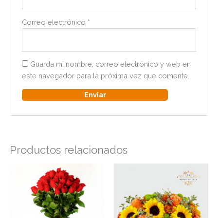
Correo electrónico
*
Guarda mi nombre, correo electrónico y web en
este navegador para la próxima vez que comente.
Productos relacionados
Rango
Est
de
pro
precios:
tien
desde
$109.000
múlt
hasta
vari
$119.000