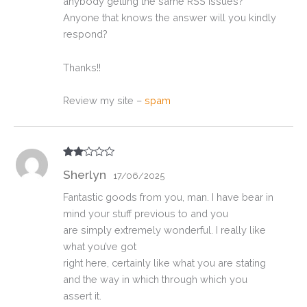
anybody getting the same RSS issues?
Anyone that knows the answer will you kindly
respond?
Thanks!!
Review my site –
spam
Valo
Sherlyn
rado
17/06/2025
con
2
de
Fantastic goods from you, man. I have bear in
5
mind your stuff previous to and you
are simply extremely wonderful. I really like
what you’ve got
right here, certainly like what you are stating
and the way in which through which you
assert it.