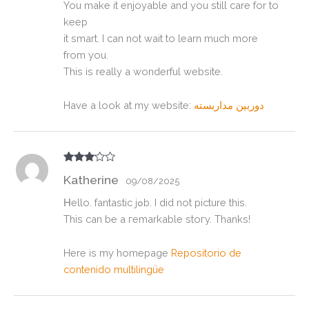
You make it enjoyable and you still care for to
keep
it smart. I can not wait to learn much more
from you.
This is really a wonderful website.
Have a look at my website:
دوربین مداربسته
Valora
Katherine
do con
09/08/2025
3
de 5
Ηello. fantastic jߋb. I did not picture this.
This can be a гemarkable stoгy. Thanks!
Herе is my homepаge
Repositorio de
contenido multilingüe