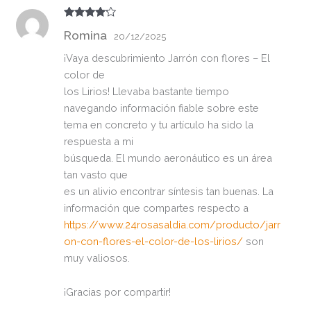
Valorado
Romina
con
4
de
20/12/2025
5
¡Vaya descubrimiento Jarrón con flores – El
color de
los Lirios! Llevaba bastante tiempo
navegando información fiable sobre este
tema en concreto y tu artículo ha sido la
respuesta a mi
búsqueda. El mundo aeronáutico es un área
tan vasto que
es un alivio encontrar síntesis tan buenas. La
información que compartes respecto a
https://www.24rosasaldia.com/producto/jarr
on-con-flores-el-color-de-los-lirios/
son
muy valiosos.
¡Gracias por compartir!