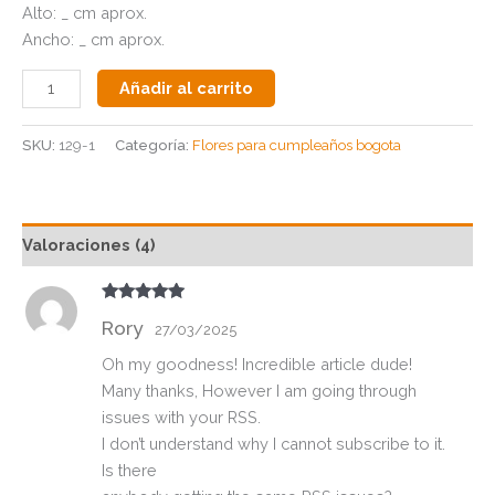
Alto: _ cm aprox.
Ancho: _ cm aprox.
Añadir al carrito
SKU:
129-1
Categoría:
Flores para cumpleaños bogota
Valoraciones (4)
Valorado
Rory
con
5
de 5
27/03/2025
Oh my goodness! Incredible article dude!
Many thanks, However I am going through
issues with your RSS.
I don’t understand why I cannot subscribe to it.
Is there