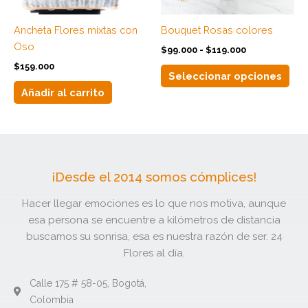
se
pue
Ancheta Flores mixtas con
Bouquet Rosas colores
eleg
Oso
$
99.000
-
$
119.000
en
$
159.000
la
Seleccionar opciones
pág
Añadir al carrito
de
pro
¡Desde el 2014 somos cómplices!
Hacer llegar emociones es lo que nos motiva, aunque
esa persona se encuentre a kilómetros de distancia
buscamos su sonrisa, esa es nuestra razón de ser. 24
Flores al día.
Calle 175 # 58-05, Bogotá,
Colombia