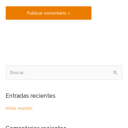
B
u
s
Entradas recientes
c
a
¡Hola, mundo!
r
p