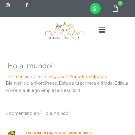
W
Ir
0
Carrit
h
al
a
contenido
t
s
Menú
a
p
p
¡Hola, mundo!
1 comentario
/
Sin categoría
/ Por
admin24rosas
Bienvenido a WordPress. Esta es tu primera entrada. Edítala
o bórrala, ¡luego empieza a escribir!
1 comentario en “¡Hola, mundo!”
UN COMENTARISTA DE WORDPRESS