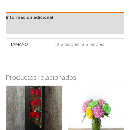
Información adicional
Valoraciones (0)
TAMAÑO
12 Girasoles, 8 Girasoles
Productos relacionados
Rango
Este
de
producto
precios:
tiene
desde
$142
múltiples
hasta
variantes.
$165.000
Las