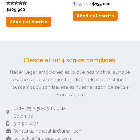
$
155.000
$
135.000
Valorado
$
109.900
con
Añadir al carrito
5.00
de 5
Añadir al carrito
¡Desde el 2014 somos cómplices!
Hacer llegar emociones es lo que nos motiva, aunque
esa persona se encuentre a kilómetros de distancia
buscamos su sonrisa, esa es nuestra razón de ser. 24
Flores al día.
Calle 175 # 58-05, Bogotá,
Colombia
312 512 4132​
floristeria24rosasaldia@gmail.com​
contacto@24rosasaldia.com