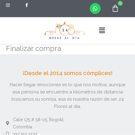
W
Ir
0
Carrit
h
al
a
contenido
t
s
Menú
a
p
p
Finalizar compra
¡Desde el 2014 somos cómplices!
Hacer llegar emociones es lo que nos motiva, aunque
esa persona se encuentre a kilómetros de distancia
buscamos su sonrisa, esa es nuestra razón de ser. 24
Flores al día.
Calle 175 # 58-05, Bogotá,
Colombia
312 512 4132​